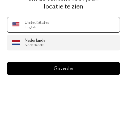
locatie te zien
United States
English
Nederlands
Nederlands
Drape Light 118
door Jamie Wolfond
Ga verder
Vanaf
€ 1,775.00