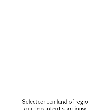
PAKETTEN
Ontworpen door
Jamie Wolfond
Een selectie van onze producten ontworpen door
Jamie Wolfond
door de jaren heen
Selecteer een land of regio
om de content voor jouw