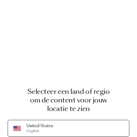
12 SEPTEMBER, 2023
Blending comfort and versatility into
an iconic silhouette
Selecteer een land of regio
om de content voor jouw
locatie te zien
16 MAY, 2023
Moooi launches brand-new limited-
United States
English
edition collectible: the Monster