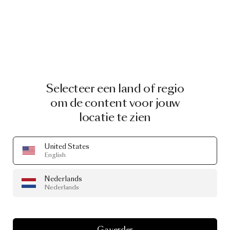
Selecteer een land of regio
om de content voor jouw
locatie te zien
United States
PRODUCT STORY
English
Peaks
Sofa
door
Yves
Nederlands
Béhar
Nederlands
Gevormd door Jou
Ga verder