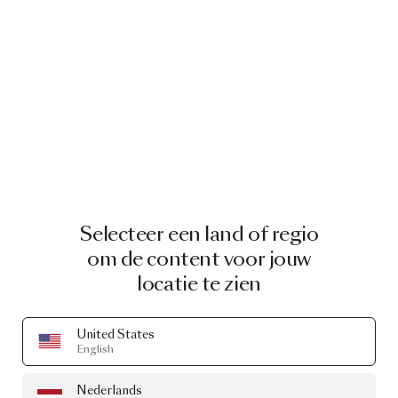
Ga naar rubendehaas.com
Selecteer een land of regio
PAKETTEN
om de content voor jouw
Ontworpen door
locatie te zien
Ruben de Haas
United States
English
Een selectie van onze producten ontworpen door
Ruben de Haas
door de jaren heen
Nederlands