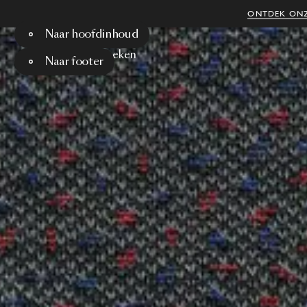
ONTDEK ONZ
Naar hoofdinhoud
Menu
Zoeken
Naar footer