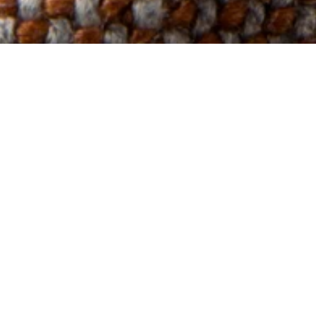
Vesper,
Bronz