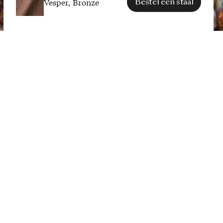
Vesper, Bronze
Bestel een staal
SPECIFICATIES