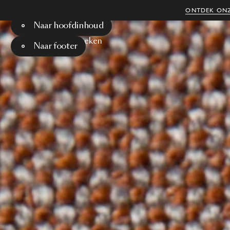
ONTDEK ONZ
Naar hoofdinhoud
Menu
Zoeken
Naar footer