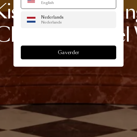
Kisss:
Introduci
English
Nederlands
Nederlands
Chair
by
Marcel
Ga verder