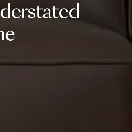
derstated
me