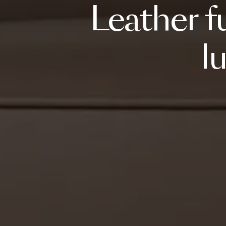
Leather
f
l