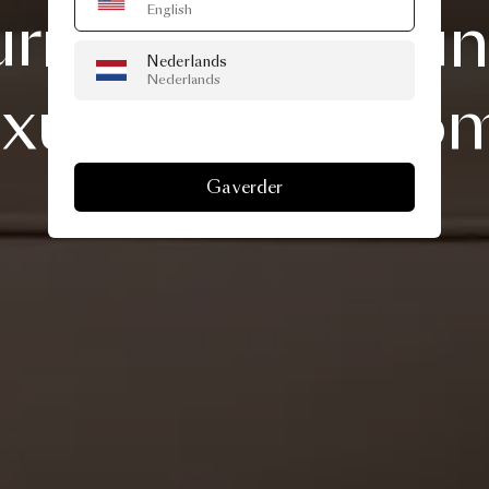
urniture
is
the
un
English
Nederlands
Nederlands
uxury
in
your
ho
Ga verder