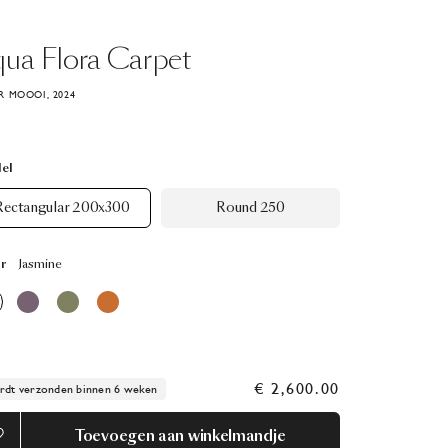
qua
Flora
Carpet
 MOOOI, 2024
el
Rectangular 200x300
Round 250
r
Jasmine
€ 2,600.00
dt verzonden binnen 6 weken
Toevoegen aan winkelmandje