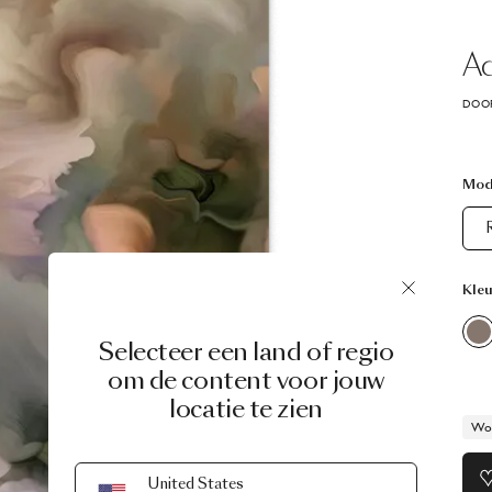
A
DOOR
Mod
Kleu
Selecteer een land of regio
om de content voor jouw
locatie te zien
Wor
United States