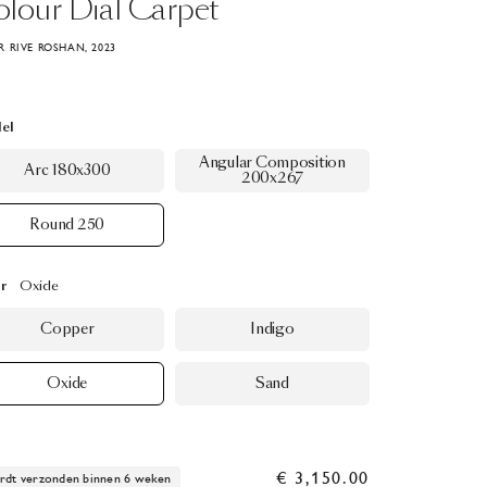
olour
Dial
Carpet
 RIVE ROSHAN, 2023
el
Angular Composition
Arc 180x300
200x267
Round 250
r
Oxide
Copper
Indigo
Oxide
Sand
€ 3,150.00
dt verzonden binnen 6 weken