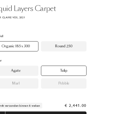
quid
Layers
Carpet
 CLAIRE VOS, 2021
el
Organic 185 x 300
Round 250
r
Agate
Tulip
Marl
Pebble
€ 2,441.00
dt verzonden binnen 6 weken