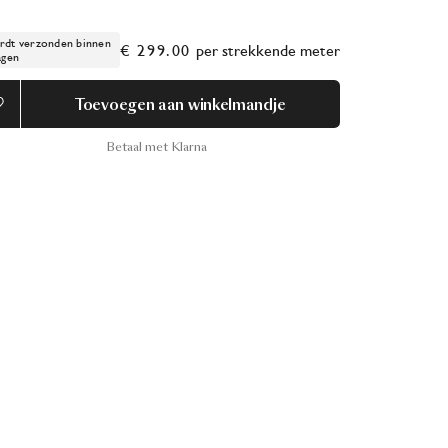
dt verzonden binnen
€ 299.00
per
strekkende meter
agen
Toevoegen aan winkelmandje
Betaal met Klarna