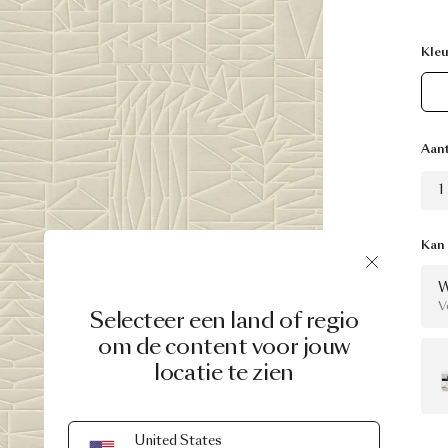
Kleu
Aant
1
Kan
W
V
Selecteer een land of regio
om de content voor jouw
locatie te zien
United States