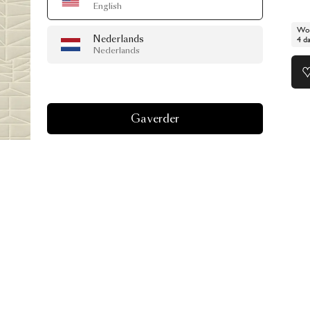
English
Wor
Nederlands
4 d
Nederlands
Ga verder