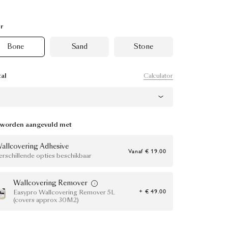
r
Bone
Sand
Stone
Calculator
al
 worden aangevuld met
allcovering Adhesive
Vanaf
€ 19.00
erschillende opties beschikbaar
Wallcovering Remover
+ € 49.00
Easypro Wallcovering Remover 5L
(covers approx 30M2)