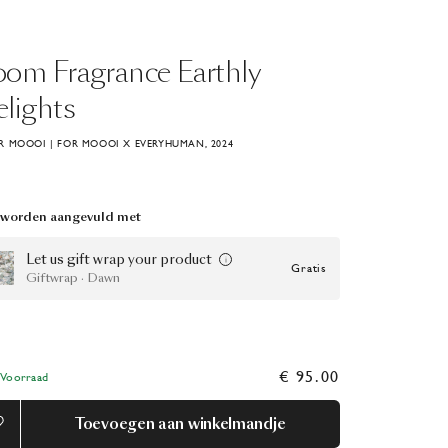
oom
Fragrance
Earthly
lights
 MOOOI | FOR MOOOI X EVERYHUMAN, 2024
 worden aangevuld met
Let us gift wrap your product
Gratis
Giftwrap · Dawn
€ 95.00
Voorraad
Toevoegen aan winkelmandje