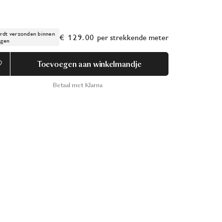
dt verzonden binnen
€ 129.00
per
strekkende meter
agen
Toevoegen aan winkelmandje
Betaal met Klarna