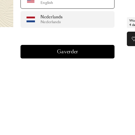
English
Nederlands
Wor
Nederlands
4 d
Ga verder