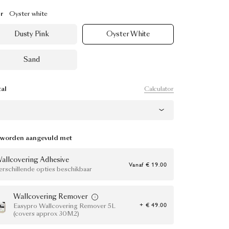
r
Oyster white
Dusty Pink
Oyster White
Sand
Calculator
al
 worden aangevuld met
allcovering Adhesive
Vanaf
€ 19.00
erschillende opties beschikbaar
Wallcovering Remover
+ € 49.00
Easypro Wallcovering Remover 5L
(covers approx 30M2)