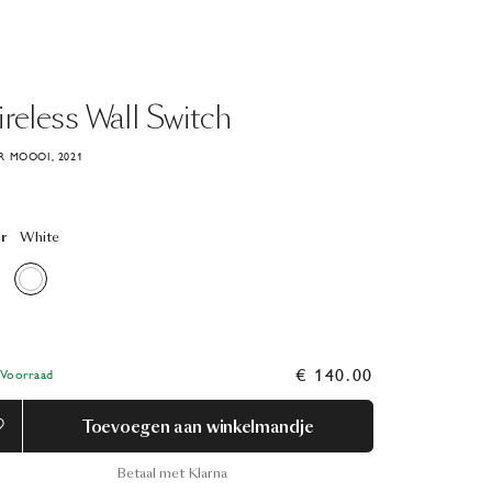
reless
Wall
Switch
 MOOOI, 2021
r
White
€ 140.00
Voorraad
Toevoegen aan winkelmandje
Betaal met Klarna