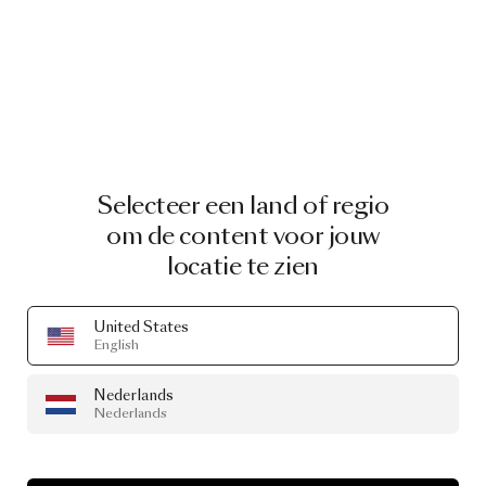
PAKETTEN
Ontworpen door
Selecteer een land of regio
Elena Salmistraro
om de content voor jouw
locatie te zien
Een selectie van onze producten ontworpen door
Elena Salmistraro
door de jaren heen
United States
English
Nederlands
Nederlands