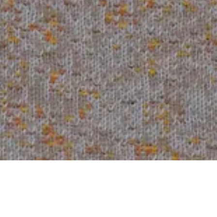
Arda
321