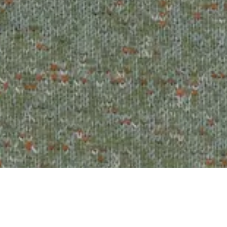
Arda
931