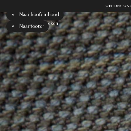
ONTDEK ONZ
Naar hoofdinhoud
Menu
Zoeken
Naar footer