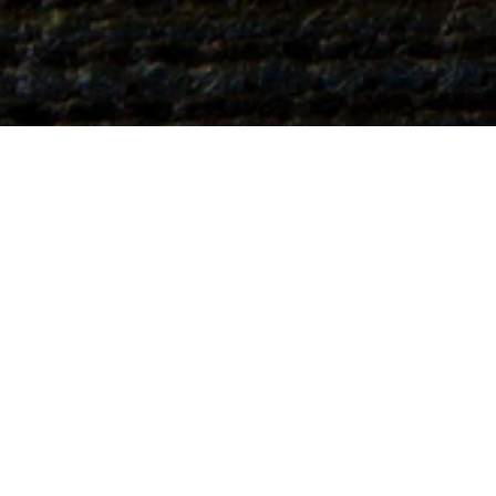
Oray
Ray,
Du