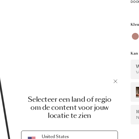
DOOR
Kleu
Kan
W
V
Selecteer een land of regio
om de content voor jouw
1
locatie te zien
N
United States