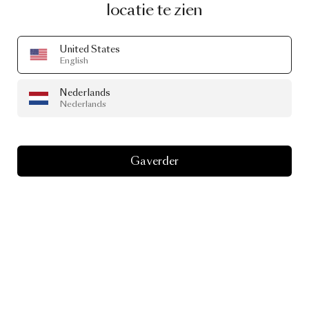
locatie te zien
United States
English
Nederlands
PRODUCTSTORY
Nederlands
NomNom…
Gewoon
onweerstaanbaar
Ga verder