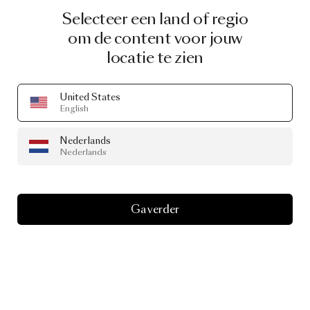
Selecteer een land of regio
om de content voor jouw
locatie te zien
United States
English
A LIFE EXTRAORDINARY
Step
into
A
Life
Nederlands
Nederlands
Extraordinary
Ga verder
A Life Extraordinary was Envisioned by LG OLED