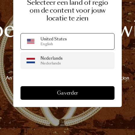
Selecteer een land of regio
om de content voor jouw
MILAN DESIGN WEEK 2026
locatie te zien
peed
Dating
w
United States
Moooi
English
Nederlands
Nederlands
An evening designed for connection. Fill in the registration
form below to claim your speed dating spot.
Ga verder