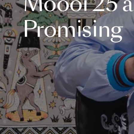
Moooi
25
Promising