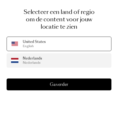
Selecteer een land of regio
om de content voor jouw
locatie te zien
United States
English
PRODUCT STORY
The
Beta
Living
Nederlands
Nederlands
Pebble
Ga verder
Een levend verlichtingssysteem van Moooi