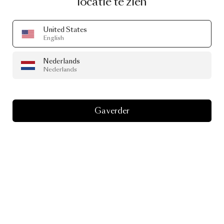
locatie te zien
United States
English
Nederlands
MOOOI ORIGINALS
Nederlands
Raimond
II,
brighter
than
ever!
Ga verder