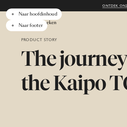
ONTDEK ONZ
Naar hoofdinhoud
Menu
Zoeken
Naar footer
PRODUCT STORY
The
journe
the
Kaipo
T