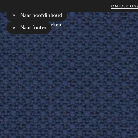
ONTDEK ONZ
Naar hoofdinhoud
Menu
Zoeken
Naar footer