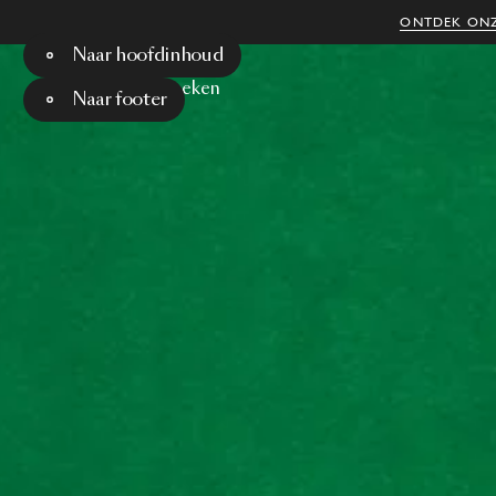
ONTDEK ONZ
Naar hoofdinhoud
Menu
Zoeken
Naar footer