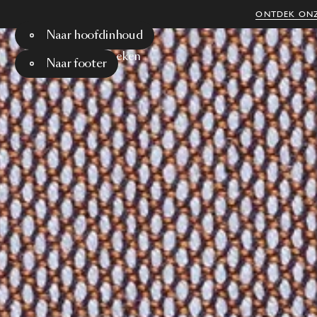
ONTDEK ONZ
Naar hoofdinhoud
Menu
Zoeken
Naar footer