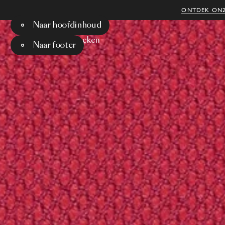
ONTDEK ONZ
Naar hoofdinhoud
Menu
Zoeken
Naar footer