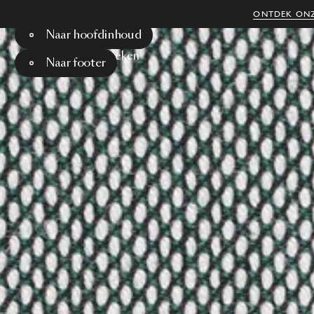
ONTDEK ONZ
Naar hoofdinhoud
Menu
Zoeken
Naar footer