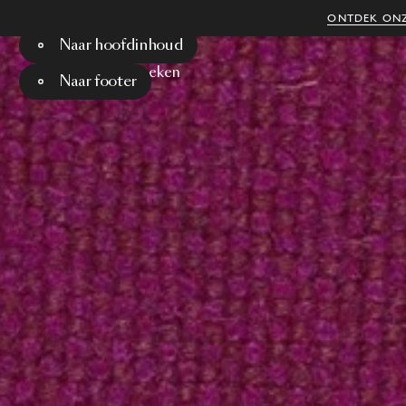
ONTDEK ONZ
Naar hoofdinhoud
Menu
Zoeken
Naar footer