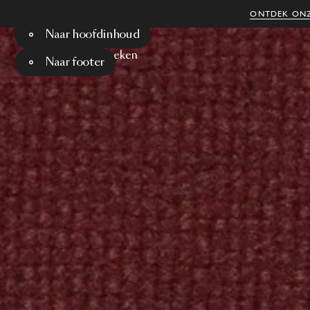
ONTDEK ONZ
Naar hoofdinhoud
Menu
Zoeken
Naar footer